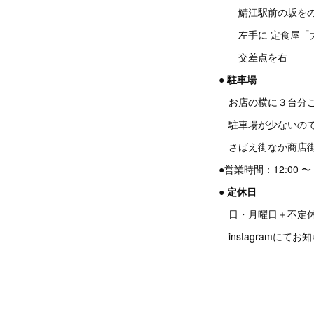
鯖江駅前の坂をの
左手に 定食屋「大
交差点を右
●
駐車場
お店の横に３台分ご
駐車場が少ないので
さばえ街なか商店街
●営業時間：12:00 〜 
●
定休日
日・月曜日＋不定
instagramにて